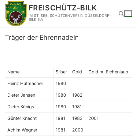
Zum
FREISCHÜTZ-BILK
Inhalt
IM ST. SEB. SCHÜTZENVEREIN DÜSSELDORF-
springen
BILK E.V.
Träger der Ehrennadeln
Suchen nach:
Name
Silber
Gold
Gold m. Eichenlaub
Heinz Hutmacher
1980
Dieter Jansen
1980
1982
Dieter Königs
1980
1981
Günter Knecht
1981
1983
2001
Achim Wegner
1981
2000