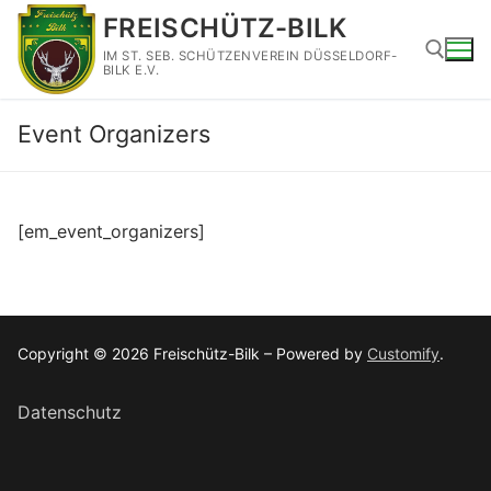
Zum
FREISCHÜTZ-BILK
Inhalt
IM ST. SEB. SCHÜTZENVEREIN DÜSSELDORF-
springen
BILK E.V.
Event Organizers
Suchen nach:
[em_event_organizers]
Copyright © 2026 Freischütz-Bilk – Powered by
Customify
.
Datenschutz