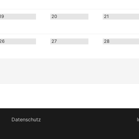
19
20
21
26
27
28
Datenschutz