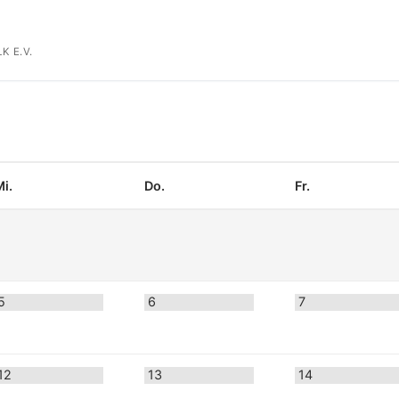
K E.V.
Mi.
Do.
Fr.
5
6
7
12
13
14