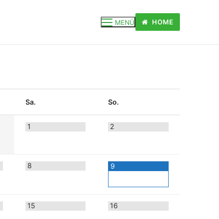
HOME
MENÜ
Sa.
So.
1
2
8
9
15
16